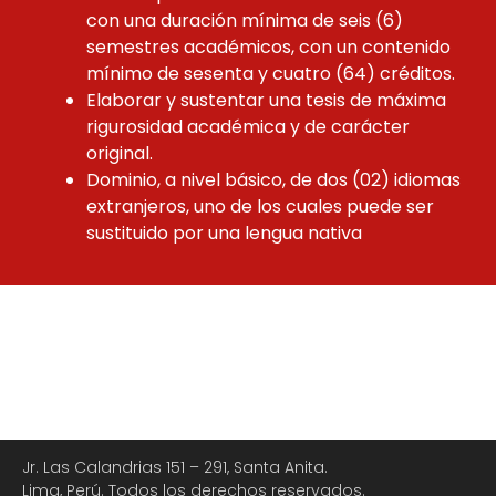
con una duración mínima de seis (6)
semestres académicos, con un contenido
mínimo de sesenta y cuatro (64) créditos.
Elaborar y sustentar una tesis de máxima
rigurosidad académica y de carácter
original.
Dominio, a nivel básico, de dos (02) idiomas
extranjeros, uno de los cuales puede ser
sustituido por una lengua nativa
Jr. Las Calandrias 151 – 291, Santa Anita.
Lima, Perú. Todos los derechos reservados.