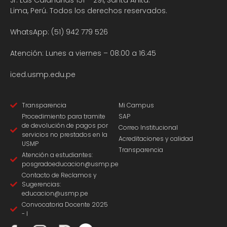
Jr. Las Calandrias 151 – 291, Santa Anita.
Lima, Perú. Todos los derechos reservados.
WhatsApp: (51) 942 779 526
Atención: Lunes a viernes – 08:00 a 16:45
iced.usmp.edu.pe
Transparencia
Mi Campus
Procedimiento para tramite
SAP
de devolución de pagos por
Correo Institucional
servicios no prestados en la
Acreditaciones y calidad
USMP
Transparencia
Atención a estudiantes:
posgradoeducacion@usmp.pe
Contacto de Reclamos y
Sugerencias:
educacion@usmp.pe
Convocatoria Docente 2025
- I